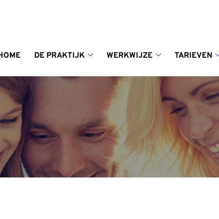
enu
HOME
DE PRAKTIJK
WERKWIJZE
TARIEVEN
De
Werkwijze
praktijk
submenu
submenu