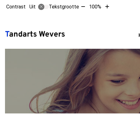
Tekst
Tekst
Contrast
Tekstgrootte
100%
Uit
verkleinen
vergroten
met
met
Hoofdm
10%
10%
Tandarts Wevers