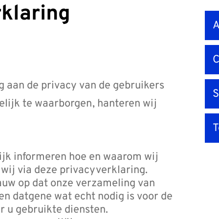
rklaring
Snel
A
na
C
g aan de privacy van de gebruikers
S
lijk te waarborgen, hanteren wij
lijk informeren hoe en waarom wij
ij via deze privacyverklaring.
nauw op dat onze verzameling van
een datgene wat echt nodig is voor de
 u gebruikte diensten.