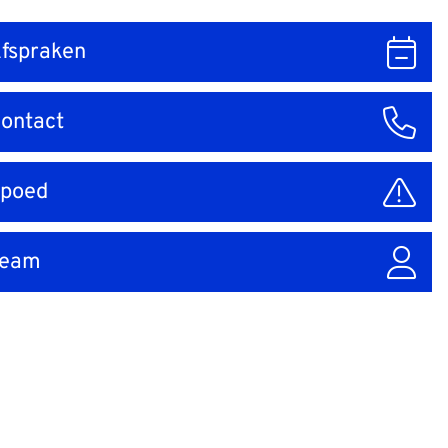
fspraken
ar
ontact
poed
Team