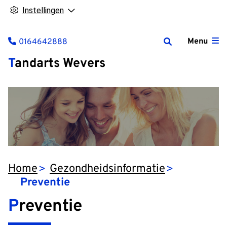
Instellingen
Tel:
Menu
0164642888
Tandarts Wevers
Home
Gezondheidsinformatie
Preventie
Preventie